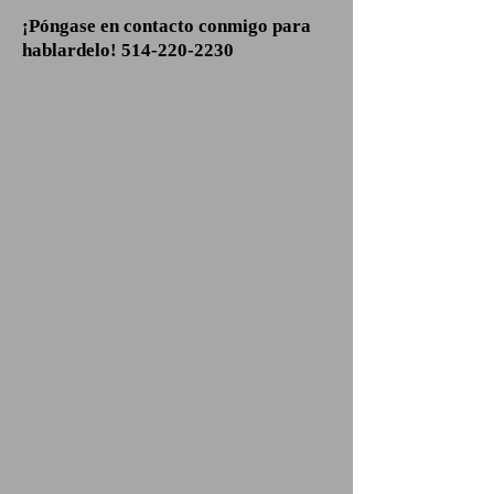
¡Póngase en contacto conmigo para
hablardelo!
514-220-2230