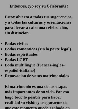
Entonces, ¡yo soy su C
elebrante!
Estoy abierta a todas tus sugerencias,
y a todas las culturas y orientaciones
para llevar a cabo una celebración,
sin distinción.
Bodas civiles
Bodas románticas (sin la parte legal)
Bodas espirituales
Bodas LGBT
Boda multilingüe (francés-inglés-
español-italiano)
Renovación de votos matrimoniales
El matrimonio es una de las etapas
más importantes de su vida. Por eso
hago todo lo posible para hacer
realidad su visión y asegurarme de
que este momento quede grabado en