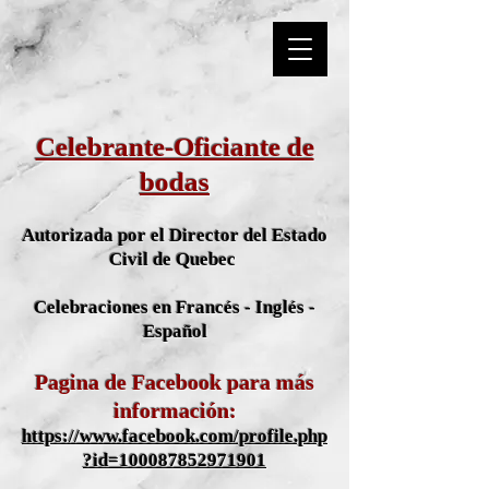
Celebrante-Oficiante de
bodas
Autorizada por el Director
del Estado
Civil de Quebec
Celebracion
es
en Francés - Inglés -
Español
Pagina de Fa
cebook
p
ara más
inform
ación:
https://www.facebook.com/profile.php
?id=100087852971901