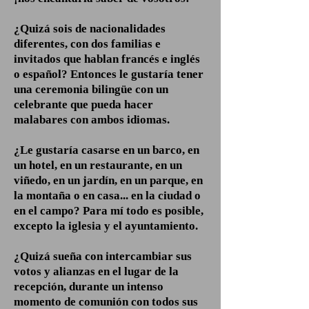
¿Quizá sois de nacionalidades
diferentes, con dos familias e
invitados que hablan francés e inglés
o español? Entonces le gustaría tener
una ceremonia bilingüe con un
celebrante que pueda hacer
malabares con ambos idiomas.
¿Le gustaría casarse en un barco, en
un hotel, en un restaurante, en un
viñedo, en un jardín, en un parque, en
la montaña o en casa... en la ciudad o
en el campo? Para mí todo es posible,
excepto la iglesia y el ayuntamiento.
¿Quizá sueña con intercambiar sus
votos y alianzas en el lugar de la
recepción, durante un intenso
momento de comunión con todos sus