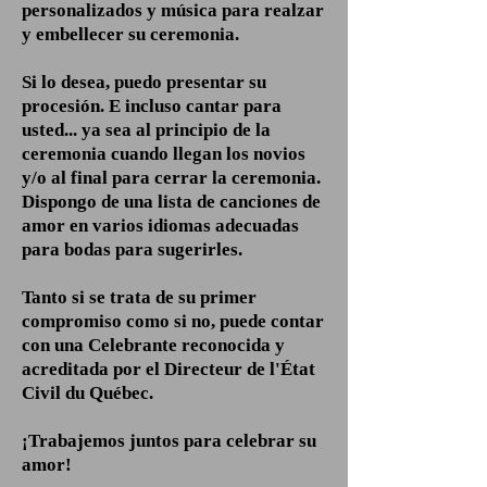
personalizados y música para realzar
y embellecer su ceremonia.
Si lo desea, puedo presentar su
procesión. E incluso cantar para
usted... ya sea al principio de la
ceremonia cuando llegan los novios
y/o al final para cerrar la ceremonia.
Dispongo de una lista de canciones de
amor en varios idiomas adecuadas
para bodas para sugerirles.
Tanto si se trata de su primer
compromiso como si no, puede contar
con una Celebrante reconocida y
acreditada por el Directeur de l'État
Civil du Québec.
¡Trabajemos juntos para celebrar su
amor!