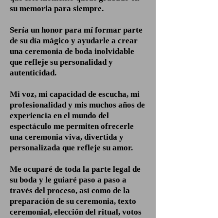
su memoria para siempre.
Sería un honor para mí formar parte
de su día mágico y ayudarle a crear
una ceremonia de boda inolvidable
que refleje su personalidad y
autenticidad.
Mi voz, mi capacidad de escucha, mi
profesionalidad y mis muchos años de
experiencia en el mundo del
espectáculo me permiten ofrecerle
una ceremonia viva, divertida y
personalizada que refleje su amor.
Me ocuparé de toda la parte legal de
su boda y le guiaré paso a paso a
través del proceso, así como de la
preparación de su ceremonia, texto
ceremonial, elección del ritual, votos